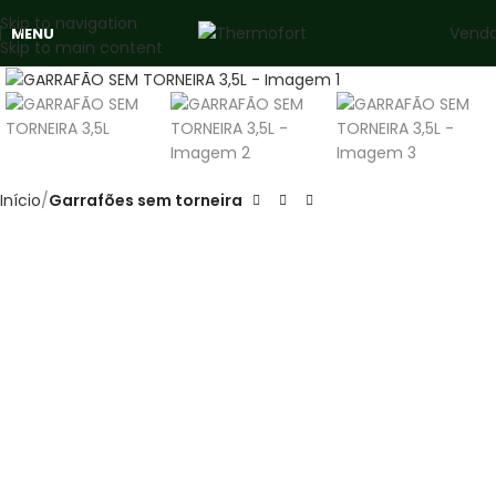
Skip to navigation
Vend
MENU
Skip to main content
Clique para ampliar
Início
Garrafões sem torneira
GARRAFÃ
O SEM