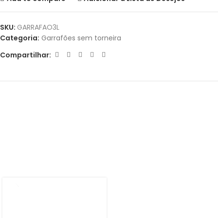
SKU:
GARRAFAO3L
Categoria:
Garrafões sem torneira
Compartilhar:
Produtos
relacionado
GARRAFÃO SEM TORNEIRA
5L