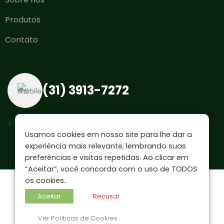
Produtos
Contato
(31) 3913-7272
WhatsAPP enviar mensagem
Usamos cookies em nosso site para lhe dar a
experiência mais relevante, lembrando suas
preferências e visitas repetidas. Ao clicar em
“Aceitar”, você concorda com o uso de TODOS
os cookies..
Uma empresa do:
Aceitar
Recusar
Ver Políticas de Cookies